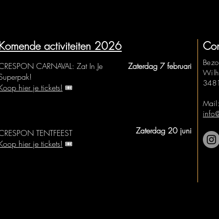
Komende activiteiten 2026
Con
Bezo
CRESPON CARNAVAL: Zat In Je
Zaterdag 7 februari
Wilh
Superpak!
3481
Koop hier je tickets!
🎟️
Mail
info
Zaterdag 20 juni
CRESPON TENTFEEST
Koop hier je tickets!
🎟️