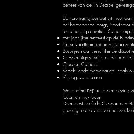
beheer van de ‘in Dezibel gevestig
De vereniging bestaat uit meer dan
het barpersoneel zorgt, Sport voor d
reclame en promotie. Samen organi
Het jaarlijkse tentfeest op de Blin
Hemelvaarttoernooi en het zaalvoet
Busuitjes naar verschillende discot
Cresponnights met o.a. de populai
Crespon Carnaval
Verschillende themabarren zoals o.
Vrijdagavondbarren
Met andere KPJ’s uit de omgeving zi
leden en niet- leden.
Daarnaast heeft de Crespon een ei
gezellig met je vrienden het weeke