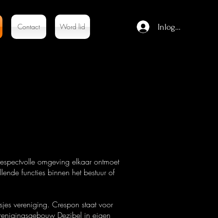
Contact
Word lid
Inloggen
respectvolle omgeving elkaar ontmoet
lende functies binnen het bestuur of
es vereniging. Crespon staat voor
verenigingsgebouw Dezibel in eigen