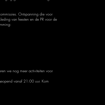
 commissies. Ontspanning die voor
nkleding van feesten en de PR voor de
somming:
eren we nog meer activiteiten voor
r geopend vanaf 21:00 uur. Kom