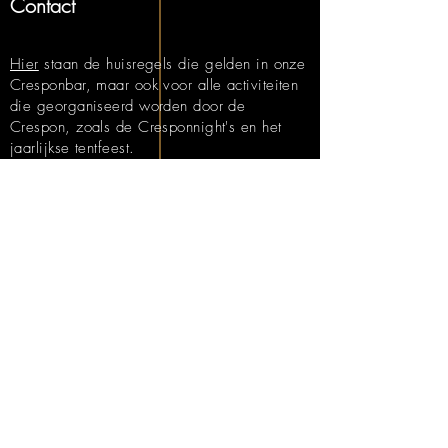
Contact
Hier
staan de huisregels die gelden in onze
Cresponbar, maar ook voor alle activiteiten
die georganiseerd worden door de
Crespon, zoals de Cresponnight's en het
jaarlijkse tentfeest.
Bezoekadres:
Wilhelminalaan 1,
3481 VC Harmelen
Mail:
info@crespon.nl
Zaterdag 7 februari