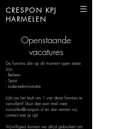
CRESPON KPJ
HARMELEN
Openstaande
vacatures
De functies die op dit moment open staan
zijn:
- Beheer
- Sport
- Ledenadministratie
Lijkt jou het leuk om 1 van deze functies te
vervullen? Stuur dan een mail naar
voorzitter@crespon.nl
en dan nemen wij
contact met je op!
Vrijwilligers kunnen we altijd gebruiken om