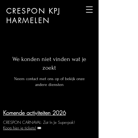
CRESPON KPJ
HARMELEN
We konden niet vinden wat je
zoekt
Neem contact met ons op of bekijk onze
andere diensten
Komende activiteiten 2026
CRESPON CARNAVAL: Zat In Je Superpak!
Koop hier je tickets!
🎟️