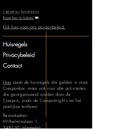
CRESPON TENTFEEST
Koop hier je tickets!
🎟️
Klik hier voor ons privacybeleid.
Huisregels
Privacybeleid
Contact
Hier
staan de huisregels die gelden in onze
Cresponbar, maar ook voor alle activiteiten
die georganiseerd worden door de
Crespon, zoals de Cresponnight's en het
jaarlijkse tentfeest.
Bezoekadres:
Wilhelminalaan 1,
3481 VC Harmelen